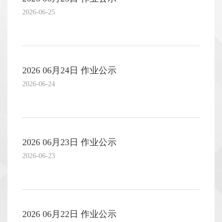
名师团队
课程设置
课程特色
升学成果
2026-06-25
校园公告
校园新闻
餐饮服务
校车服务
硬件设施
校园安全
入学申请
2026 06月24日 作业公示
招生简章
升学路径
2026-06-24
2026 06月23日 作业公示
2026-06-23
2026 06月22日 作业公示